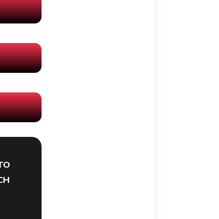
TO
CH