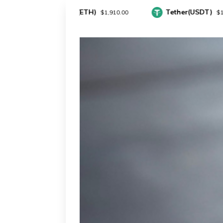
Ethereum(ETH)
Tether(USDT)
$1,910.00
$1.00