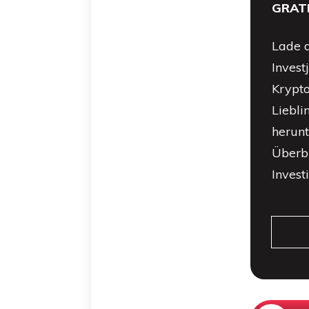
GRAT
Lade d
Invest
Krypto
Liebli
herunt
Überbl
Invest