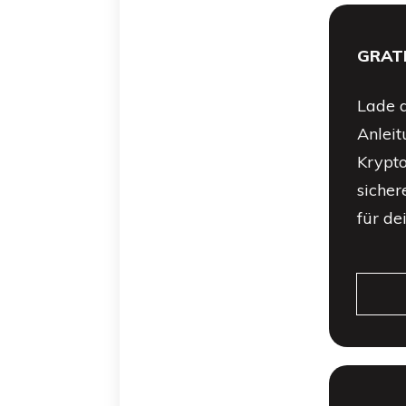
GRAT
Lade d
Anleit
Krypt
sicher
für dei