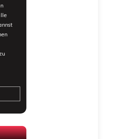
in
lle
annst
nen
zu