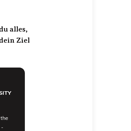
du alles,
dein Ziel
SITY
the
 -