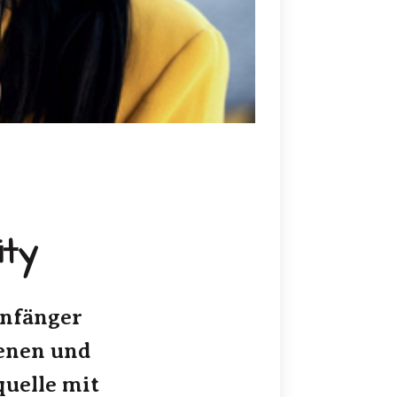
ity
Anfänger
enen und
uelle mit