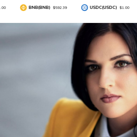
BNB(BNB)
USDC(USDC)
XR
$592.39
$1.00