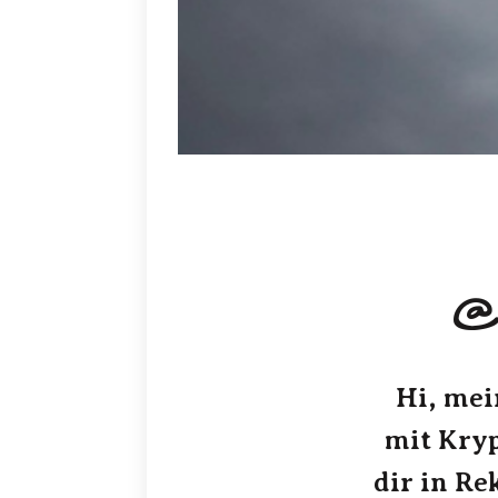
@A
Hi, mei
mit Kry
dir in Re